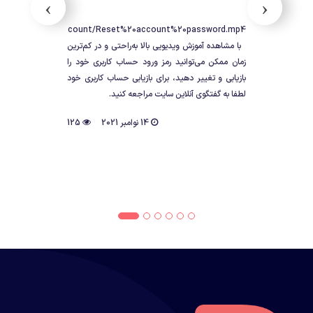
›
‹
estla.net/User%20account/Reset%20account%20password.mp4
https:/
با مشاهده آموزش ویدیویی بالا به‌راحتی و در کم‌ترین
زمان ممکن می‌توانید رمز ورود حساب کاربری خود را
بازیابی و تغییر دهید، برای بازیابی حساب کاربری خود
لطفا به گفتگوی آنلاین سایت مراجعه کنید.
14 نوامبر 2021
125