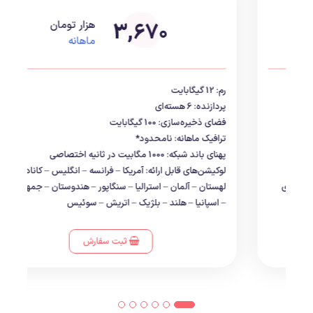
1,950
هزار تومان
ماهانه
رم: 8 گیگابایت
پردازنده: 4 هسته‌ای
فضای ذخیره‌سازی: 75 گیگابایت
ترافیک ماهانه: نامحدود*
پهنای باند شبکه: 400 مگابیت در ثانیه اختصاصی
لوکیشن‌های قابل ارائه: آمریکا – فرانسه – انگلیس – کانادا
-لهستان – آلمان – استرالیا – سنگاپور – هندوستان – جمهوری
چک – اسپانیا – هلند – بلژیک – اتریش – سوئیس
ثبت سفارش