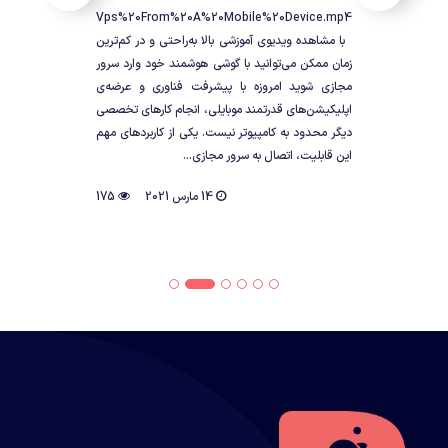
cting%20To%20A%20Vps%20From%20A%20Mobile%20Device.mp4
با مشاهده ویدیوی آموزشی بالا به‌راحتی و در کم‌ترین
زمان ممکن می‌توانید با گوشی هوشمند خود وارد سرور
مجازی شوید امروزه با پیشرفت فناوری و عرضه‌ی
اپلیکیشن‌های قدرتمند موبایلی، انجام کارهای تخصصی
دیگر محدود به کامپیوتر نیست. یکی از کاربردهای مهم
این قابلیت، اتصال به سرور مجازی...
14 مارس 2021
175