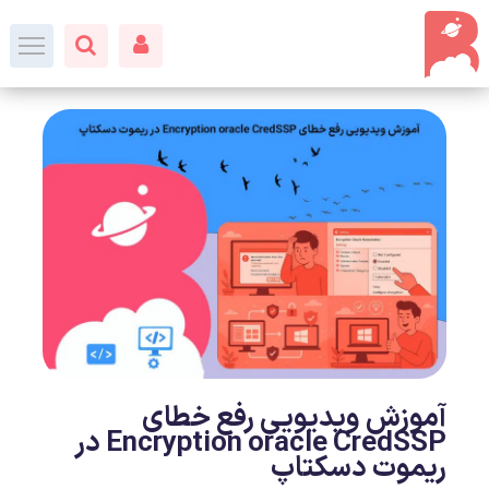
آموزش ویدیویی رفع خطای
Encryption oracle CredSSP در
ریموت دسکتاپ