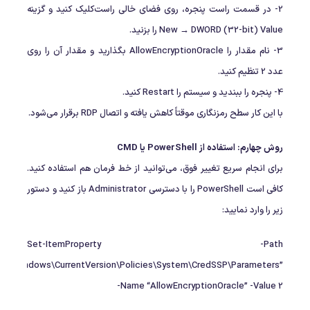
2- در قسمت راست پنجره، روی فضای خالی راست‌کلیک کنید و گزینه
New → DWORD (32-bit) Value را بزنید.
3- نام مقدار را AllowEncryptionOracle بگذارید و مقدار آن را روی
عدد 2 تنظیم کنید.
4- پنجره را ببندید و سیستم را Restart کنید.
با این کار سطح رمزنگاری موقتاً کاهش یافته و اتصال RDP برقرار می‌شود.
روش چهارم: استفاده از PowerShell یا CMD
برای انجام سریع تغییر فوق، می‌توانید از خط فرمان هم استفاده کنید.
کافی است PowerShell را با دسترسی Administrator باز کنید و دستور
زیر را وارد نمایید:
Set-ItemProperty -Path
oft\Windows\CurrentVersion\Policies\System\CredSSP\Parameters”
-Name “AllowEncryptionOracle” -Value 2