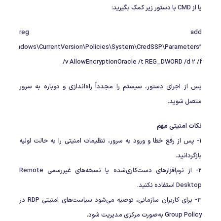
یا از CMD با دستور زیر کمک بگیرید:
reg add
ft\Windows\CurrentVersion\Policies\System\CredSSP\Parameters”
/v AllowEncryptionOracle /t REG_DWORD /d 2 /f
پس از اجرای دستور، سیستم را مجدداً راه‌اندازی و دوباره به سرور
متصل شوید.
نکات امنیتی مهم
1- پس از رفع خطا و ورود به سرور، تنظیمات امنیتی را به حالت اولیه
بازگردانید.
2- از نرم‌افزارهای دست‌کاری‌شده یا نسخه‌های غیررسمی Remote
Desktop استفاده نکنید.
3- برای کاربران سازمانی، توصیه می‌شود سیاست‌های امنیتی RDP در
Group Policy به‌صورت مرکزی مدیریت شود.