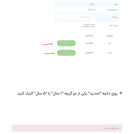
4- روی دکمه “تمدید” یکی از دو گزینه “1 سال” یا “5 سال” کلیک کنید.