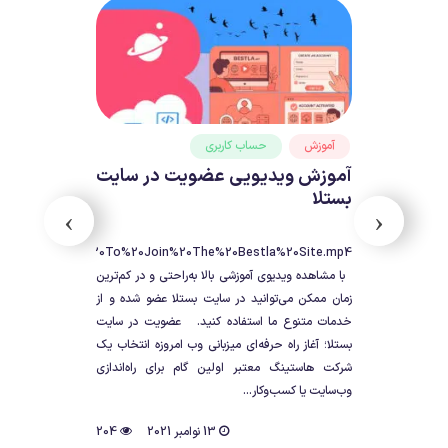
آموزش
حساب کاربری
آموزش ویدیویی عضویت در سایت
بستلا
›
‹
er%20account/How%20To%20Join%20The%20Bestla%20Site.mp4
https://tutorial.bestla
با مشاهده ویدیوی آموزشی بالا به‌راحتی و در کم‌ترین
زمان ممکن می‌توانید در سایت بستلا عضو شده و از
خدمات متنوع ما استفاده کنید. عضویت در سایت
بستلا؛ آغاز راه حرفه‌ای میزبانی وب امروزه انتخاب یک
شرکت هاستینگ معتبر اولین گام برای راه‌اندازی
وب‌سایت یا کسب‌وکار...
13 نوامبر 2021
204