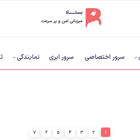
بستــــــلا
میزبانی امن و پر سرعت
سرور اختصاصی
سرور ابری
نمایندگی
ث
7
6
5
4
3
2
1