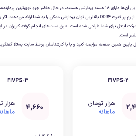
هاردهای پرسرعت SSD NVMe و هم چنین SATA HDD Enterprise استفاده از رم پر قدرت DDR4 بالاترین توا
پایین همین صفحه مراجعه کنید و یا با کارشناسان برخط سایت بستلا گفتگویی را 
FIVPS-3
FIVPS-2
هزار تومان
هزار ت
4,660
2,
ماهانه
ماهانه