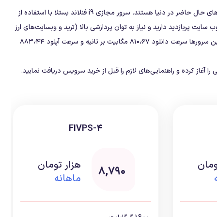
پردازنده‌های جدید اینتل Core i9-9900K از سری Skylake X هستند که بالاترین آن‌ها دارای ۱۸ هسته پردازشی هستند، در حال حاضر جزو قوی‌ترین پردازنده‌های حال حاضر در دنیا هستند. سرور مجازی i9 فنلاند بستلا با استفاده از
ن پردازشی ممکن را به شما ارائه می‌دهند. اگر وب سایت پربازدید دارید و نیاز به توان پردازشی بالا (ترید و وبسایت‌های ارز
دیجیتال) دارید سرور مجازی فنلاند بستلا با سخت افزار به‌روز و پردازنده i9 شرکت اینتل برای شما طراحی شده است. طبق تست‌های انجام گرفته کاربران در این سرورها سرعت دانلود ۸۱۰٫۶۷ مگابیت بر ثانیه و سرعت آپلود ۸۸۳٫۴۴
آغاز کرده و راهنمایی‌های لازم را قبل از خرید سرویس دریافت نمایید.
FIVPS-4
ومان
هزار تومان
8,790
ماهانه